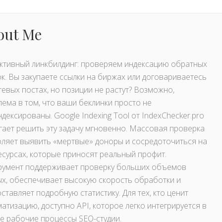
out Me
ктивный линкбилдинг: проверяем индексацию обратных
к. Вы закупаете ссылки на биржах или договариваетесь
тевых постах, но позиции не растут? Возможно,
ема в том, что ваши беклинки просто не
дексированы. Google Indexing Tool от IndexChecker.pro
ает решить эту задачу мгновенно. Массовая проверка
ляет выявить «мертвые» доноры и сосредоточиться на
есурсах, которые приносят реальный профит.
румент поддерживает проверку больших объемов
х, обеспечивает высокую скорость обработки и
ставляет подробную статистику. Для тех, кто ценит
атизацию, доступно API, которое легко интегрируется в
 рабочие процессы SEO-студии.