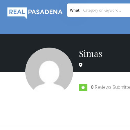
What
Simas
0
Reviews Submitt