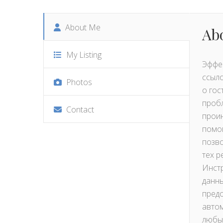
About Me
Ab
My Listing
Эффе
ссыло
Photos
о гос
пробл
Contact
проин
помог
позво
тех р
Инст
данны
предо
автом
любые