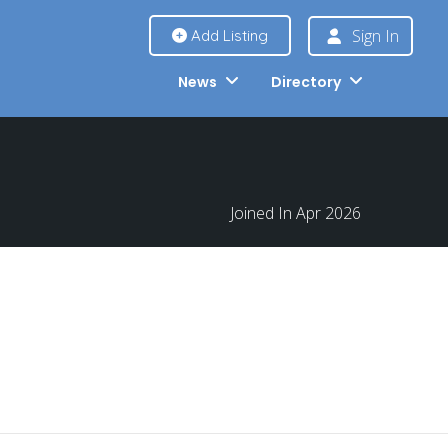
Sign In
Add Listing
News
Directory
Joined In Apr 2026