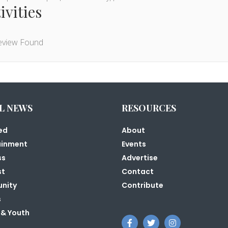
ivities
view Found
L NEWS
RESOURCES
ed
About
ainment
Events
ss
Advertise
st
Contact
nity
Contribute
s
 & Youth