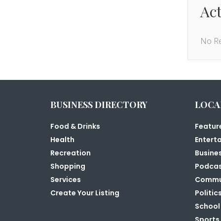
Act
No Re
BUSINESS DIRECTORY
LOCA
Food & Drinks
Featur
Health
Entert
Recreation
Busine
Shopping
Podca
Services
Commu
Create Your Listing
Politic
School
Sports