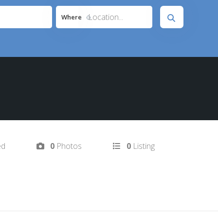
Location...
Where
ed
0
Photos
0
Listing